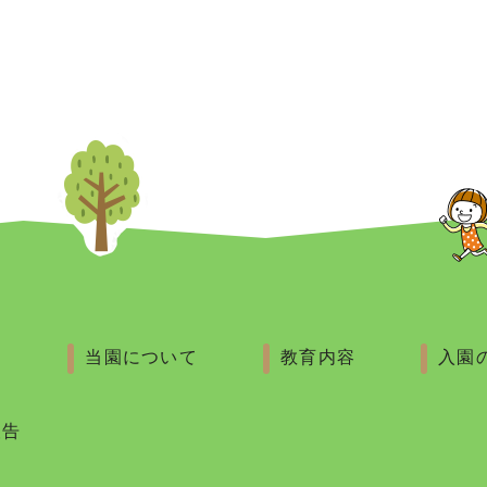
ム
当園について
教育内容
入園
報告