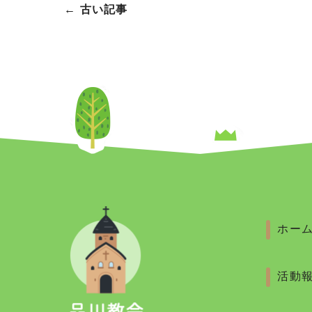
←
古い記事
ホー
活動